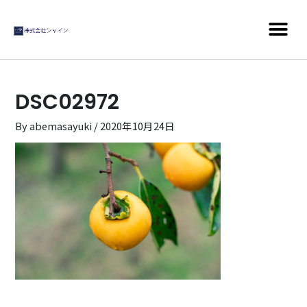
DSC02972
By
abemasayuki
/
2020年10月24日