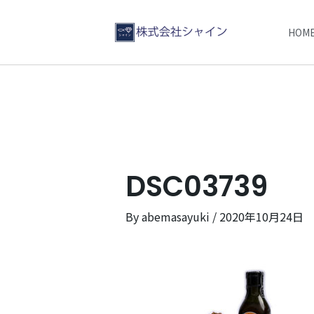
HOM
DSC03739
By
abemasayuki
/
2020年10月24日