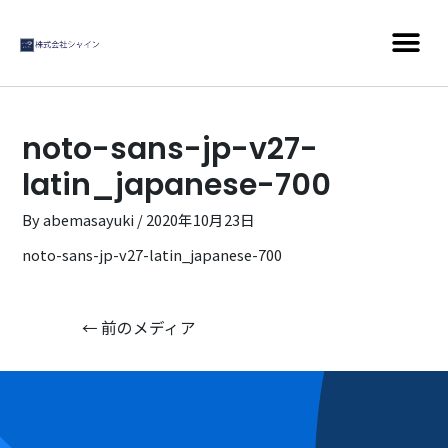
noto-sans-jp-v27-
latin_japanese-700
By
abemasayuki
/
2020年10月23日
noto-sans-jp-v27-latin_japanese-700
←
前のメディア